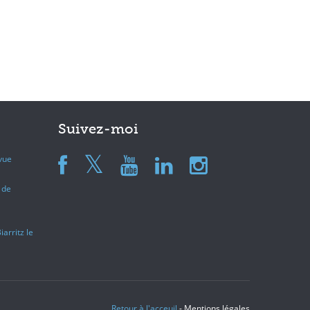
Suivez-moi
evue
 de
arritz le
Retour à l'acceuil
- Mentions légales