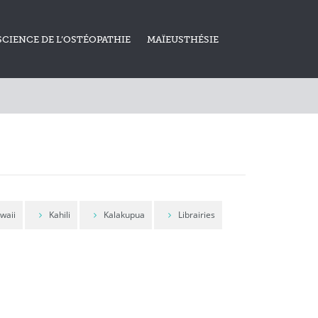
SCIENCE DE L’OSTÉOPATHIE
MAÏEUSTHÉSIE
waii
Kahili
Kalakupua
Librairies