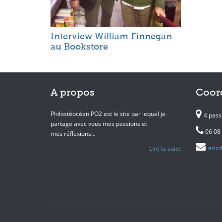
Interview William Finnegan
au Bookstore
A propos
Coor
Philostéocéan PO2 est le site par lequel je
4 pass
partage avec vous mes passions et
06 08 
mes réflexions...
eric
Lire la suite