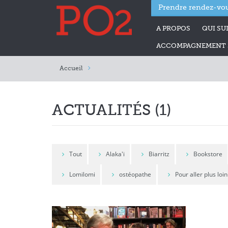
Prendre rendez-vou
A PROPOS
QUI SUI
ACCOMPAGNEMENT S
Accueil
ACTUALITÉS (1)
Tout
Alaka'i
Biarritz
Bookstore
Lomilomi
ostéopathe
Pour aller plus loin 