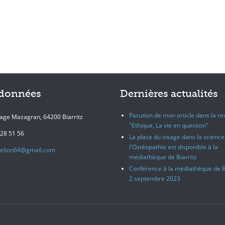
données
Dernières actualités
Parution de mon article dans la r
age Mazagran, 64200 Biarritz
"Ethique, La vie en question"
28 51 56
La place du visage dans la science
l'Ostéopathie est disponible à la
delion64@gmail.com
médiathèque de Biarritz
Conférence à la médiathèque de Bi
2 septembre 2023