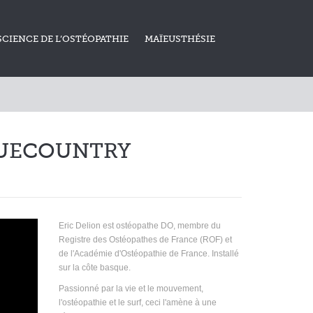
SCIENCE DE L’OSTÉOPATHIE
MAÏEUSTHÉSIE
QUECOUNTRY
Eric Delion est ostéopathe DO, membre du
Registre des Ostéopathes de France (ROF) et
de l'Académie d'Ostéopathie de France. Installé
sur la côte basque.
Passionné par la vie et le mouvement,
l'ostéopathie et le surf, ceci l'amène à une