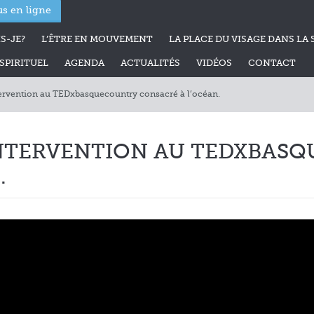
s en ligne
S-JE?
L’ÊTRE EN MOUVEMENT
LA PLACE DU VISAGE DANS LA 
PIRITUEL
AGENDA
ACTUALITÉS
VIDÉOS
CONTACT
tervention au TEDxbasquecountry consacré à l’océan.
 INTERVENTION AU TEDXBAS
.