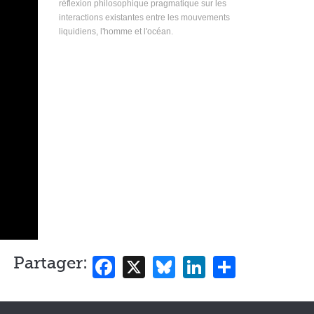
réflexion philosophique pragmatique sur les
interactions existantes entre les mouvements
liquidiens, l'homme et l'océan.
Facebook
X
Bluesky
LinkedIn
Share
Partager: