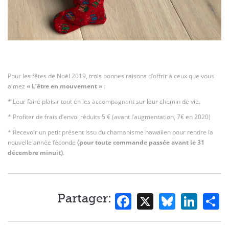
Contact
Pour les fêtes de Noël 2019, trois bonnes raisons d’offrir à ceux que vous
aimez
« L’être en mouvement »
:
* Leur faire plaisir tout en les accompagnant sur leur chemin de vie.
* Profiter de frais d’envoi réduits 5 € (avant l’augmentation, 7€ en 2020)
* Recevoir un petit présent issu du chamanisme hawaiien pour rendre la
nouvelle année féconde
(pour toute commande passée avant le 31
décembre minuit)
.
Facebook
X
Bluesk
Lin
S
Partager: