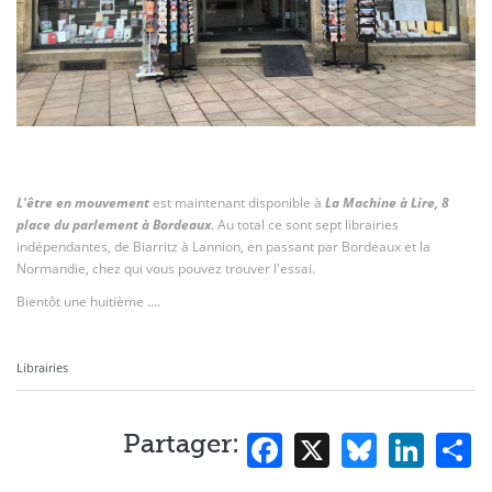
Contact
L'être en mouvement
est maintenant disponible à
La Machine à Lire, 8
place du parlement à Bordeaux
. Au total ce sont sept librairies
indépendantes, de Biarritz à Lannion, en passant par Bordeaux et la
Normandie, chez qui vous pouvez trouver l'essai.
Bientôt une huitième ....
Librairies
Facebook
X
Bluesk
Lin
S
Partager: