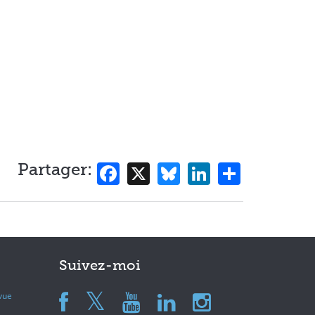
Facebook
X
Bluesky
LinkedIn
Share
Partager:
Suivez-moi
evue