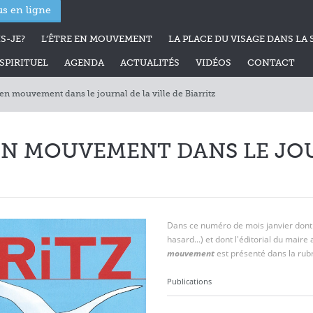
s en ligne
S-JE?
L’ÊTRE EN MOUVEMENT
LA PLACE DU VISAGE DANS LA 
PIRITUEL
AGENDA
ACTUALITÉS
VIDÉOS
CONTACT
 en mouvement dans le journal de la ville de Biarritz
 EN MOUVEMENT DANS LE JOU
Dans ce numéro de mois janvier dont l
hasard...) et dont l'éditorial du mai
mouvement
est présenté dans la rub
Publications