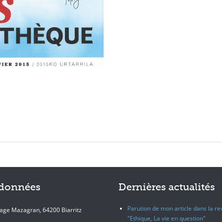
données
Dernières actualités
Parution de mon article dans la r
age Mazagran, 64200 Biarritz
"Ethique, La vie en question"