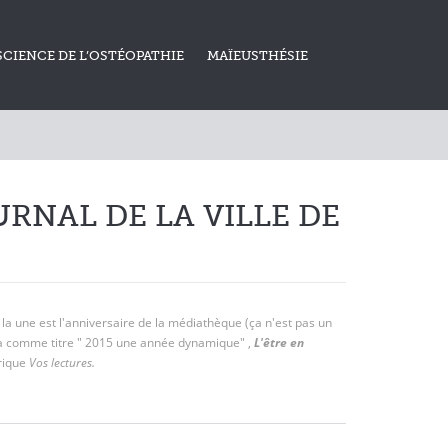
SCIENCE DE L’OSTÉOPATHIE
MAÏEUSTHÉSIE
RNAL DE LA VILLE DE
a une est l'anniversaire de la médiathèque (ça n'est pas un
re a comme titre " 2015 une année dynamique" ,
L'être en
rique
Vos lectures.