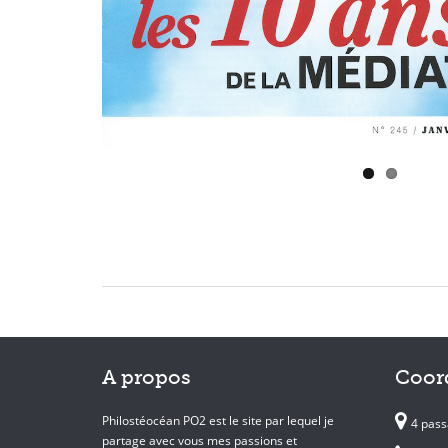
A propos
Coor
Philostéocéan PO2 est le site par lequel je
4 pass
partage avec vous mes passions et